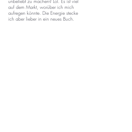
unbeliebt zu machen? Lol. Es ist viel 
auf dem Markt, worüber ich mich 
aufregen könnte. Die Energie stecke 
ich aber lieber in ein neues Buch.
6. Wie ist deine Schreibroutine?
Ich schreibe, wann immer ich kann. 
Als Mutter muss ich mir die nötigen 
Freiräume schaffen und jede freie 
Minute nutzen. Deshalb mein Tipp an 
schreibende Mütter: Schreibt auf dem 
Klo!
7. Was hat dich bei unserer 
Zusammenarbeit am meisten genervt?
Wenn du meine Darlings gekillt hast, 
weil dich “irgendwas” gestört hat. 
Aber auch wenn ich offensichtliche 
Dinge nicht erkannt habe. Darüber 
habe ich mich sehr geärgert.